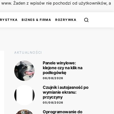
on www. Żaden z wpisów nie pochodzi od użytkowników, a
URYSTYKA
BIZNES & FIRMA
ROZRYWKA
AKTUALNOŚCI
Panele winylowe:
klejone czy na klik na
podłogówkę
06/08/2026
Czujnik i autojasność po
wymianie ekranu:
przyczyny
05/08/2026
Oprogramowanie do