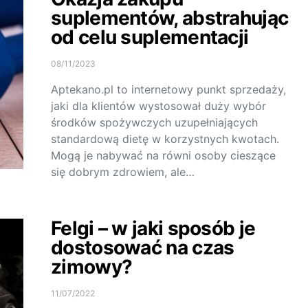
suplementów, abstrahując
od celu suplementacji
08/11/2023
Aptekano.pl to internetowy punkt sprzedaży,
jaki dla klientów wystosował duży wybór
środków spożywczych uzupełniających
standardową dietę w korzystnych kwotach.
Mogą je nabywać na równi osoby cieszące
się dobrym zdrowiem, ale…
Felgi – w jaki sposób je
dostosować na czas
zimowy?
11/07/2022