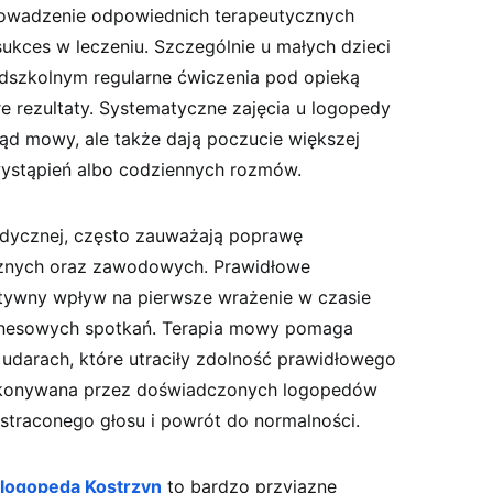
owadzenie odpowiednich terapeutycznych
ukces w leczeniu. Szczególnie u małych dzieci
dszkolnym regularne ćwiczenia pod opieką
re rezultaty. Systematyczne zajęcia u logopedy
ąd mowy, ale także dają poczucie większej
wystąpień albo codziennych rozmów.
pedycznej, często zauważają poprawę
cznych oraz zawodowych. Prawidłowe
tywny wpływ na pierwsze wrażenie w czasie
znesowych spotkań. Terapia mowy pomaga
darach, które utraciły zdolność prawidłowego
wykonywana przez doświadczonych logopedów
straconego głosu i powrót do normalności.
logopeda Kostrzyn
to bardzo przyjazne