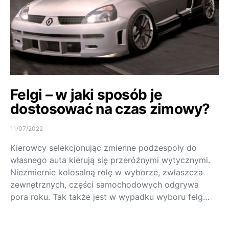
Felgi – w jaki sposób je
dostosować na czas zimowy?
11/07/2022
Kierowcy selekcjonując zmienne podzespoły do
własnego auta kierują się przeróżnymi wytycznymi.
Niezmiernie kolosalną rolę w wyborze, zwłaszcza
zewnętrznych, części samochodowych odgrywa
pora roku. Tak także jest w wypadku wyboru felg…