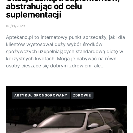
abstrahując od celu
suplementacji
08/11/2023
Aptekano.pl to internetowy punkt sprzedaży, jaki dla
klientów wystosował duży wybór środków
spożywczych uzupełniających standardową dietę w
korzystnych kwotach. Mogą je nabywać na równi
osoby cieszące się dobrym zdrowiem, ale…
ARTYKUŁ SPONSOROWANY
ZDROWIE