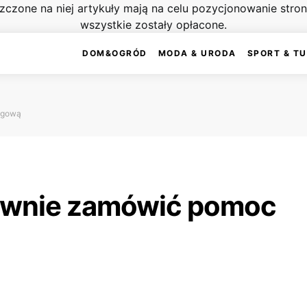
szczone na niej artykuły mają na celu pozycjonowanie str
wszystkie zostały opłacone.
DOM&OGRÓD
MODA & URODA
SPORT & T
ogową
rawnie zamówić pomoc