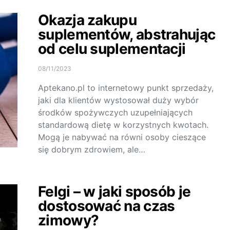
Okazja zakupu
suplementów, abstrahując
od celu suplementacji
08/11/2023
Aptekano.pl to internetowy punkt sprzedaży,
jaki dla klientów wystosował duży wybór
środków spożywczych uzupełniających
standardową dietę w korzystnych kwotach.
Mogą je nabywać na równi osoby cieszące
się dobrym zdrowiem, ale…
Felgi – w jaki sposób je
dostosować na czas
zimowy?