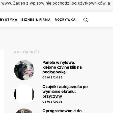
on www. Żaden z wpisów nie pochodzi od użytkowników, a
URYSTYKA
BIZNES & FIRMA
ROZRYWKA
AKTUALNOŚCI
Panele winylowe:
klejone czy na klik na
podłogówkę
06/08/2026
Czujnik i autojasność po
wymianie ekranu:
przyczyny
05/08/2026
Oprogramowanie do