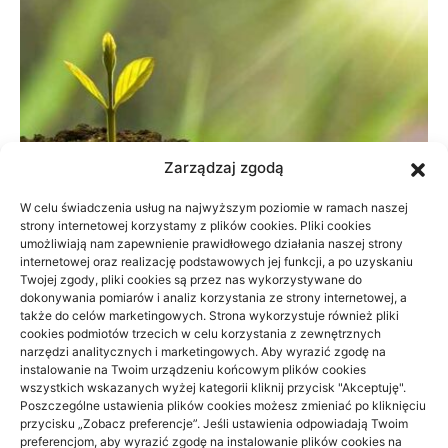
Zarządzaj zgodą
W celu świadczenia usług na najwyższym poziomie w ramach naszej
strony internetowej korzystamy z plików cookies. Pliki cookies
umożliwiają nam zapewnienie prawidłowego działania naszej strony
Dane do naliczenia wynagrodzeń w
internetowej oraz realizację podstawowych jej funkcji, a po uzyskaniu
Twojej zgody, pliki cookies są przez nas wykorzystywane do
małej firmie
dokonywania pomiarów i analiz korzystania ze strony internetowej, a
także do celów marketingowych. Strona wykorzystuje również pliki
21/06/2026
cookies podmiotów trzecich w celu korzystania z zewnętrznych
narzędzi analitycznych i marketingowych. Aby wyrazić zgodę na
instalowanie na Twoim urządzeniu końcowym plików cookies
wszystkich wskazanych wyżej kategorii kliknij przycisk "Akceptuję".
Poszczególne ustawienia plików cookies możesz zmieniać po kliknięciu
przycisku „Zobacz preferencje”. Jeśli ustawienia odpowiadają Twoim
preferencjom, aby wyrazić zgodę na instalowanie plików cookies na