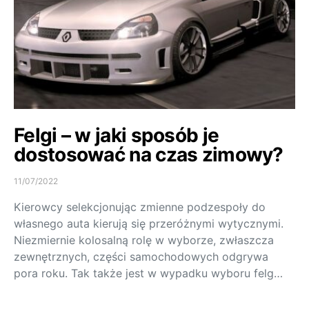
Felgi – w jaki sposób je
dostosować na czas zimowy?
11/07/2022
Kierowcy selekcjonując zmienne podzespoły do
własnego auta kierują się przeróżnymi wytycznymi.
Niezmiernie kolosalną rolę w wyborze, zwłaszcza
zewnętrznych, części samochodowych odgrywa
pora roku. Tak także jest w wypadku wyboru felg…