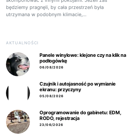
skomponować z innymi pokojami. Jeżeli zaś
będziemy pragnęli, by cała przestrzeń była
utrzymana w podobnym klimacie,…
AKTUALNOŚCI
Panele winylowe: klejone czy na klik na
podłogówkę
06/08/2026
Czujnik i autojasność po wymianie
ekranu: przyczyny
05/08/2026
Oprogramowanie do gabinetu: EDM,
RODO, rejestracja
23/06/2026