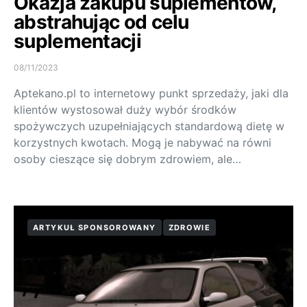
Okazja zakupu suplementów,
abstrahując od celu
suplementacji
08/11/2023
Aptekano.pl to internetowy punkt sprzedaży, jaki dla
klientów wystosował duży wybór środków
spożywczych uzupełniających standardową dietę w
korzystnych kwotach. Mogą je nabywać na równi
osoby cieszące się dobrym zdrowiem, ale…
ARTYKUŁ SPONSOROWANY
ZDROWIE