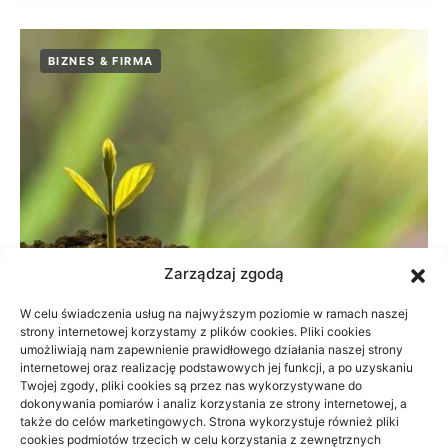
BIZNES & FIRMA
Zarządzaj zgodą
W celu świadczenia usług na najwyższym poziomie w ramach naszej
strony internetowej korzystamy z plików cookies. Pliki cookies
umożliwiają nam zapewnienie prawidłowego działania naszej strony
Dane do naliczenia wynagrodzeń w
internetowej oraz realizację podstawowych jej funkcji, a po uzyskaniu
Twojej zgody, pliki cookies są przez nas wykorzystywane do
małej firmie
dokonywania pomiarów i analiz korzystania ze strony internetowej, a
także do celów marketingowych. Strona wykorzystuje również pliki
21/06/2026
cookies podmiotów trzecich w celu korzystania z zewnętrznych