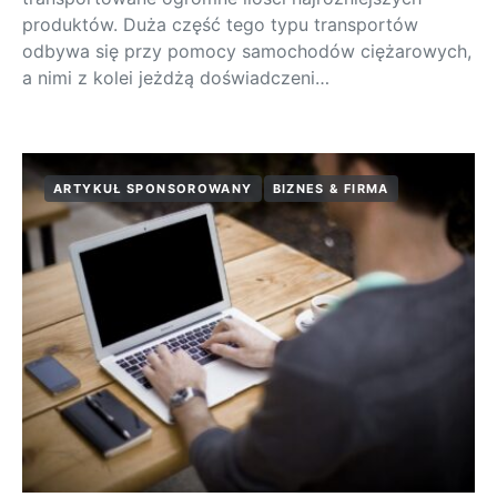
produktów. Duża część tego typu transportów
odbywa się przy pomocy samochodów ciężarowych,
a nimi z kolei jeżdżą doświadczeni…
ARTYKUŁ SPONSOROWANY
BIZNES & FIRMA