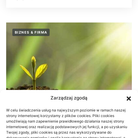
BIZNES & FIRMA
Zarządzaj zgodą
W celu świadczenia usług na najwyższym poziomie w ramach naszej
strony internetowej korzystamy z plików cookies. Pliki cookies
umożliwiają nam zapewnienie prawidłowego działania naszej strony
Dane do naliczenia wynagrodzeń w
internetowej oraz realizację podstawowych jej funkcji, a po uzyskaniu
Twojej zgody, pliki cookies są przez nas wykorzystywane do
małej firmie
dokonywania pomiarów i analiz korzystania ze strony internetowej, a