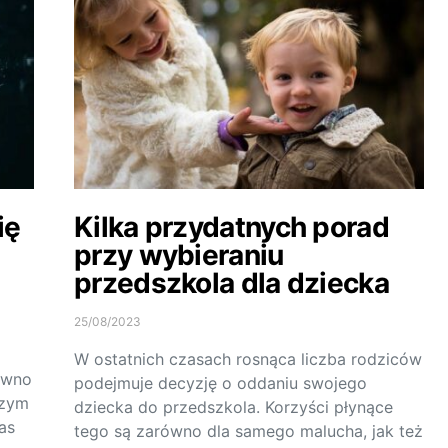
ię
Kilka przydatnych porad
przy wybieraniu
przedszkola dla dziecka
25/08/2023
W ostatnich czasach rosnąca liczba rodziców
równo
podejmuje decyzję o oddaniu swojego
czym
dziecka do przedszkola. Korzyści płynące
as
tego są zarówno dla samego malucha, jak też