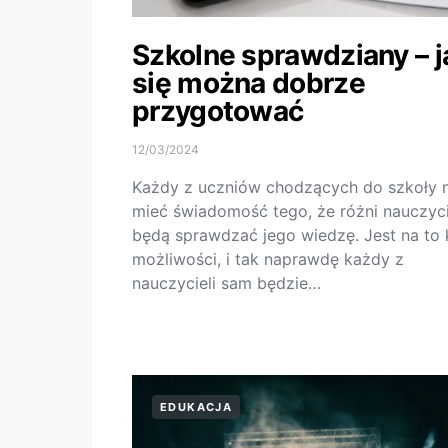
Szkolne sprawdziany – j
się można dobrze
przygotować
12/03/2024
Każdy z uczniów chodzących do szkoły 
mieć świadomość tego, że różni nauczyci
będą sprawdzać jego wiedzę. Jest na to 
możliwości, i tak naprawdę każdy z
nauczycieli sam będzie…
EDUKACJA