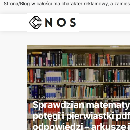
Strona/Blog w całości ma charakter reklamowy, a zamie
Sprawdzian matematyk
potęgi i pierwiastki pd
odpowiedzi – arkusze i