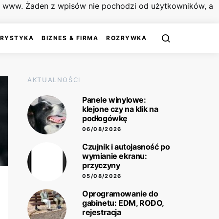
on www. Żaden z wpisów nie pochodzi od użytkowników, a
URYSTYKA
BIZNES & FIRMA
ROZRYWKA
AKTUALNOŚCI
Panele winylowe:
klejone czy na klik na
podłogówkę
06/08/2026
Czujnik i autojasność po
wymianie ekranu:
przyczyny
05/08/2026
Oprogramowanie do
gabinetu: EDM, RODO,
rejestracja