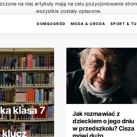
szczone na niej artykuły mają na celu pozycjonowanie str
wszystkie zostały opłacone.
DOM&OGRÓD
MODA & URODA
SPORT & T
a klasa 7
Jak rozmawiać z
f
dzieckiem o jego dniu
w przedszkolu? Cisza
 klucz
mówi dużo