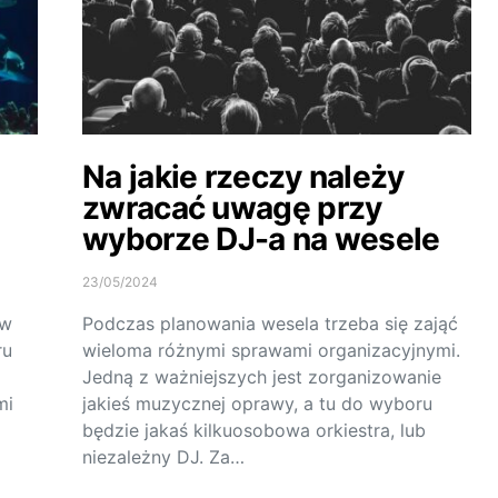
Na jakie rzeczy należy
zwracać uwagę przy
wyborze DJ-a na wesele
23/05/2024
 w
Podczas planowania wesela trzeba się zająć
ru
wieloma różnymi sprawami organizacyjnymi.
Jedną z ważniejszych jest zorganizowanie
mi
jakieś muzycznej oprawy, a tu do wyboru
będzie jakaś kilkuosobowa orkiestra, lub
niezależny DJ. Za…