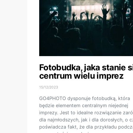
Fotobudka, jaka stanie s
centrum wielu imprez
15/12/2023
GO4PHOTO dysponuje fotobudką, która
będzie elementem centralnym niejednej
imprezy. Jest to idealne rozwiązanie za
dla najmłodszych, jak i dla dorosłych, o 
poświadcza fakt, że dla przykładu podcz