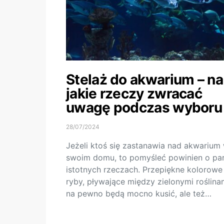
Stelaż do akwarium – na
jakie rzeczy zwracać
uwagę podczas wyboru
28/07/2024
Jeżeli ktoś się zastanawia nad akwarium
swoim domu, to pomyśleć powinien o pa
istotnych rzeczach. Przepiękne kolorowe
ryby, pływające między zielonymi roślina
na pewno będą mocno kusić, ale też…