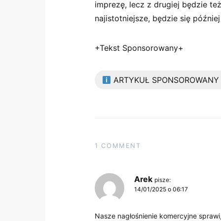
imprezę, lecz z drugiej będzie te
najistotniejsze, będzie się późnie
+Tekst Sponsorowany+
ARTYKUŁ SPONSOROWANY
1 COMMENT
Arek
pisze:
14/01/2025 o 06:17
Nasze nagłośnienie komercyjne sprawi