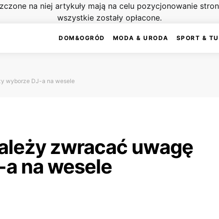
szczone na niej artykuły mają na celu pozycjonowanie str
wszystkie zostały opłacone.
DOM&OGRÓD
MODA & URODA
SPORT & T
zy wyborze DJ-a na wesele
należy zwracać uwagę
-a na wesele