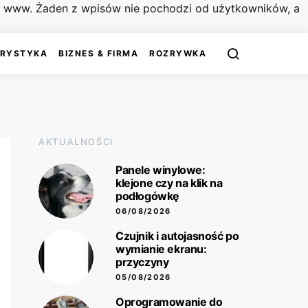
on www. Żaden z wpisów nie pochodzi od użytkowników, a
URYSTYKA
BIZNES & FIRMA
ROZRYWKA
AKTUALNOŚCI
Panele winylowe:
klejone czy na klik na
podłogówkę
06/08/2026
Czujnik i autojasność po
wymianie ekranu:
przyczyny
05/08/2026
Oprogramowanie do