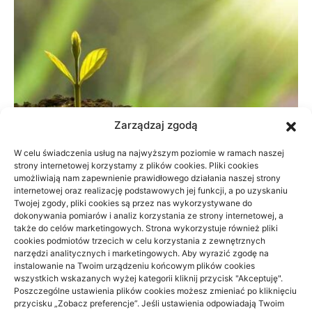
Zarządzaj zgodą
W celu świadczenia usług na najwyższym poziomie w ramach naszej
strony internetowej korzystamy z plików cookies. Pliki cookies
umożliwiają nam zapewnienie prawidłowego działania naszej strony
Dane do naliczenia wynagrodzeń w
internetowej oraz realizację podstawowych jej funkcji, a po uzyskaniu
Twojej zgody, pliki cookies są przez nas wykorzystywane do
małej firmie
dokonywania pomiarów i analiz korzystania ze strony internetowej, a
także do celów marketingowych. Strona wykorzystuje również pliki
21/06/2026
cookies podmiotów trzecich w celu korzystania z zewnętrznych
narzędzi analitycznych i marketingowych. Aby wyrazić zgodę na
instalowanie na Twoim urządzeniu końcowym plików cookies
wszystkich wskazanych wyżej kategorii kliknij przycisk "Akceptuję".
Poszczególne ustawienia plików cookies możesz zmieniać po kliknięciu
przycisku „Zobacz preferencje”. Jeśli ustawienia odpowiadają Twoim