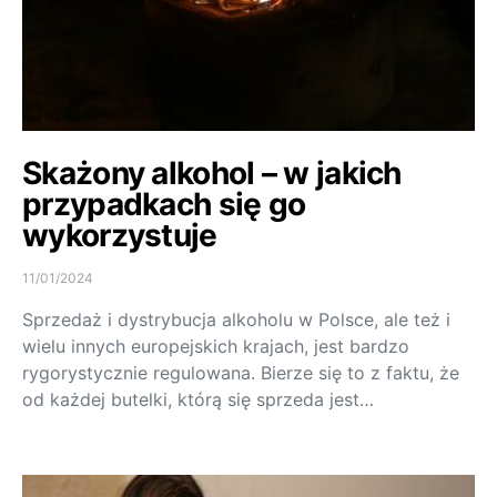
Skażony alkohol – w jakich
przypadkach się go
wykorzystuje
11/01/2024
Sprzedaż i dystrybucja alkoholu w Polsce, ale też i
wielu innych europejskich krajach, jest bardzo
rygorystycznie regulowana. Bierze się to z faktu, że
od każdej butelki, którą się sprzeda jest…