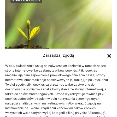
Zarządzaj zgodą
W celu świadczenia usług na najwyższym poziomie w ramach naszej
strony internetowej korzystamy z plików cookies. Pliki cookies
umożliwiają nam zapewnienie prawidłowego działania naszej strony
Dane do naliczenia wynagrodzeń w
internetowej oraz realizację podstawowych jej funkcji, a po uzyskaniu
Twojej zgody, pliki cookies są przez nas wykorzystywane do
małej firmie
dokonywania pomiarów i analiz korzystania ze strony internetowej, a
także do celów marketingowych. Strona wykorzystuje również pliki
21/06/2026
cookies podmiotów trzecich w celu korzystania z zewnętrznych
narzędzi analitycznych i marketingowych. Aby wyrazić zgodę na
instalowanie na Twoim urządzeniu końcowym plików cookies
wszystkich wskazanych wyżej kategorii kliknij przycisk "Akceptuję".