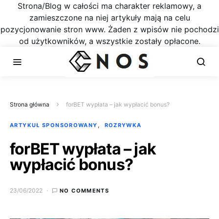
Strona/Blog w całości ma charakter reklamowy, a
zamieszczone na niej artykuły mają na celu
pozycjonowanie stron www. Żaden z wpisów nie pochodzi
od użytkowników, a wszystkie zostały opłacone.
Strona główna
forBET wypłata – jak wypłacić bonus?
ARTYKUŁ SPONSOROWANY
ROZRYWKA
forBET wypłata – jak
wypłacić bonus?
23/06/2022
NO COMMENTS