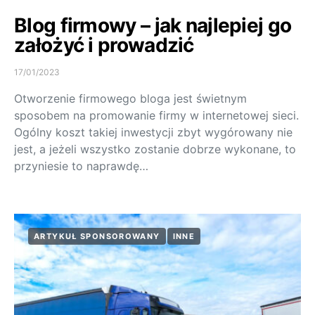
Blog firmowy – jak najlepiej go
założyć i prowadzić
17/01/2023
Otworzenie firmowego bloga jest świetnym
sposobem na promowanie firmy w internetowej sieci.
Ogólny koszt takiej inwestycji zbyt wygórowany nie
jest, a jeżeli wszystko zostanie dobrze wykonane, to
przyniesie to naprawdę…
ARTYKUŁ SPONSOROWANY
INNE