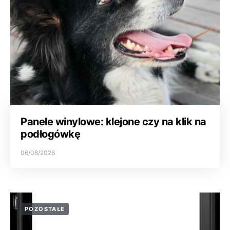
Panele winylowe: klejone czy na klik na
podłogówkę
06/08/2026
POZOSTAŁE