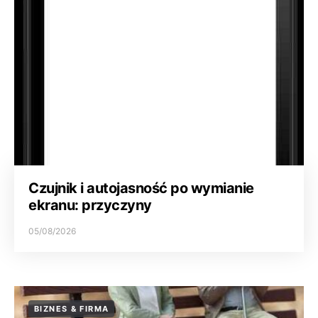
Czujnik i autojasność po wymianie
ekranu: przyczyny
05/08/2026
BIZNES & FIRMA