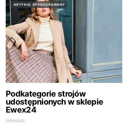
ARTYKUŁ SPONSOROWANY
Podkategorie strojów
udostępnionych w sklepie
Ewex24
21/09/2023