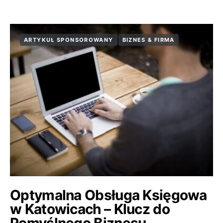
ARTYKUŁ SPONSOROWANY
BIZNES & FIRMA
Optymalna Obsługa Księgowa
w Katowicach – Klucz do