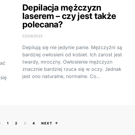
Depilacja mężczyzn
laserem – czy jest także
polecana?
02/09/2022
Depilują się nie jedynie panie. Mężczyźni są
bardziej owłosieni od kobiet. Ich zarost jest
twardy, mroczny. Owłosienie mężczyzn
bać
znacznie bardziej rzuca się w oczy. Jednak
jest ono naturalne, normalne. Co…
się
Stronicowanie wpisów
S
1
2
3
4
NEXT