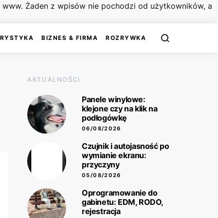
on www. Żaden z wpisów nie pochodzi od użytkowników, a
URYSTYKA
BIZNES & FIRMA
ROZRYWKA
AKTUALNOŚCI
Panele winylowe:
klejone czy na klik na
podłogówkę
06/08/2026
Czujnik i autojasność po
wymianie ekranu:
przyczyny
05/08/2026
Oprogramowanie do
gabinetu: EDM, RODO,
rejestracja