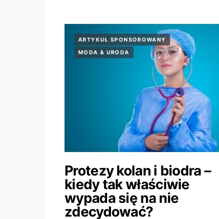
ARTYKUŁ SPONSOROWANY
MODA & URODA
Protezy kolan i biodra –
kiedy tak właściwie
wypada się na nie
zdecydować?