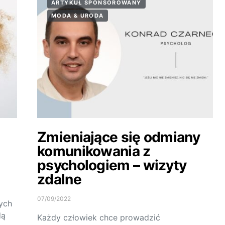
ARTYKUŁ SPONSOROWANY
MODA & URODA
Zmieniające się odmiany
komunikowania z
psychologiem – wizyty
zdalne
07/09/2022
ych
dą
Każdy człowiek chce prowadzić