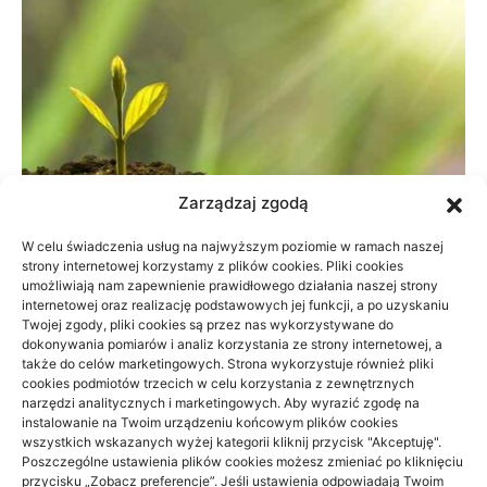
Zarządzaj zgodą
W celu świadczenia usług na najwyższym poziomie w ramach naszej
strony internetowej korzystamy z plików cookies. Pliki cookies
umożliwiają nam zapewnienie prawidłowego działania naszej strony
Dane do naliczenia wynagrodzeń w
internetowej oraz realizację podstawowych jej funkcji, a po uzyskaniu
Twojej zgody, pliki cookies są przez nas wykorzystywane do
małej firmie
dokonywania pomiarów i analiz korzystania ze strony internetowej, a
także do celów marketingowych. Strona wykorzystuje również pliki
21/06/2026
cookies podmiotów trzecich w celu korzystania z zewnętrznych
narzędzi analitycznych i marketingowych. Aby wyrazić zgodę na
instalowanie na Twoim urządzeniu końcowym plików cookies
wszystkich wskazanych wyżej kategorii kliknij przycisk "Akceptuję".
Poszczególne ustawienia plików cookies możesz zmieniać po kliknięciu
przycisku „Zobacz preferencje”. Jeśli ustawienia odpowiadają Twoim