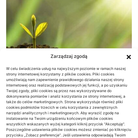
Zarządzaj zgodą
W celu świadczenia usług na najwyższym poziomie w ramach naszej
strony internetowej korzystamy z plików cookies. Pliki cookies
umożliwiają nam zapewnienie prawidłowego działania naszej strony
Dane do naliczenia wynagrodzeń w
internetowej oraz realizację podstawowych jej funkcji, a po uzyskaniu
Twojej zgody, pliki cookies są przez nas wykorzystywane do
małej firmie
dokonywania pomiarów i analiz korzystania ze strony internetowej, a
także do celów marketingowych. Strona wykorzystuje również pliki
21/06/2026
cookies podmiotów trzecich w celu korzystania z zewnętrznych
narzędzi analitycznych i marketingowych. Aby wyrazić zgodę na
instalowanie na Twoim urządzeniu końcowym plików cookies
wszystkich wskazanych wyżej kategorii kliknij przycisk "Akceptuję".
Poszczególne ustawienia plików cookies możesz zmieniać po kliknięciu
przycisku „Zobacz preferencje”. Jeśli ustawienia odpowiadają Twoim