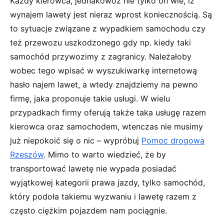
Każdy kierowca, jednakowoż nie tylko on wie, iż
wynajem lawety jest nieraz wprost koniecznością. Są
to sytuacje związane z wypadkiem samochodu czy
też przewozu uszkodzonego gdy np. kiedy taki
samochód przywozimy z zagranicy. Należałoby
wobec tego wpisać w wyszukiwarkę internetową
hasło najem lawet, a wtedy znajdziemy na pewno
firmę, jaka proponuje takie usługi. W wielu
przypadkach firmy oferują także taka usługę razem
kierowca oraz samochodem, wtenczas nie musimy
już niepokoić się o nic – wypróbuj
Pomoc drogowa
Rzeszów
. Mimo to warto wiedzieć, że by
transportować lawetę nie wypada posiadać
wyjątkowej kategorii prawa jazdy, tylko samochód,
który podoła takiemu wyzwaniu i lawetę razem z
często ciężkim pojazdem nam pociągnie.