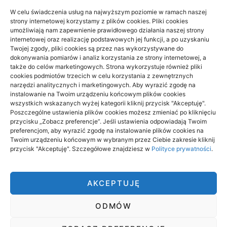
W celu świadczenia usług na najwyższym poziomie w ramach naszej
strony internetowej korzystamy z plików cookies. Pliki cookies
umożliwiają nam zapewnienie prawidłowego działania naszej strony
Dane do naliczenia wynagrodzeń w
internetowej oraz realizację podstawowych jej funkcji, a po uzyskaniu
Twojej zgody, pliki cookies są przez nas wykorzystywane do
małej firmie
dokonywania pomiarów i analiz korzystania ze strony internetowej, a
także do celów marketingowych. Strona wykorzystuje również pliki
21/06/2026
cookies podmiotów trzecich w celu korzystania z zewnętrznych
narzędzi analitycznych i marketingowych. Aby wyrazić zgodę na
instalowanie na Twoim urządzeniu końcowym plików cookies
wszystkich wskazanych wyżej kategorii kliknij przycisk "Akceptuję".
Poszczególne ustawienia plików cookies możesz zmieniać po kliknięciu
przycisku „Zobacz preferencje”. Jeśli ustawienia odpowiadają Twoim
preferencjom, aby wyrazić zgodę na instalowanie plików cookies na
CNOS
Twoim urządzeniu końcowym w wybranym przez Ciebie zakresie kliknij
przycisk "Akceptuję". Szczegółowe znajdziesz w
Polityce prywatności
.
CNOS to miejsce, gdzie znajdziesz opisy tego co cię otacza,
tego co się dzieje aktualnie na świecie. Jeżeli chcesz być
zawsze powiadomiony o tym co warto wiedzieć – odwiedzaj
AKCEPTUJĘ
często nasz serwis.
Dołącz do naszej społeczności i wymieniaj się z innymi swoimi
ODMÓW
poglądami, swoimi przemyśleniami.
pozycjonowanie lokalne