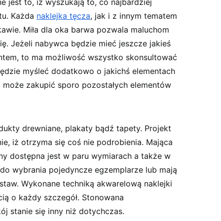
e jest to, iż wyszukają to, co najbardziej
tu. Każda
naklejka tęcza
, jak i z innym tematem
kawie. Miła dla oka barwa pozwala maluchom
ię. Jeżeli nabywca będzie mieć jeszcze jakieś
ntem, to ma możliwość wszystko skonsultować
będzie myśleć dodatkowo o jakichś elementach
i może zakupić sporo pozostałych elementów
dukty drewniane, plakaty bądź tapety. Projekt
ie, iż otrzyma się coś nie podrobienia. Mająca
any dostępna jest w paru wymiarach a także w
ą do wybrania pojedyncze egzemplarze lub mają
staw. Wykonane techniką akwarelową naklejki
cią o każdy szczegół. Stonowana
j stanie się inny niż dotychczas.