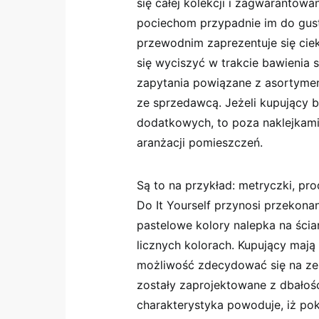
się całej kolekcji i zagwarantowan
pociechom przypadnie im do gus
przewodnim zaprezentuje się cie
się wyciszyć w trakcie bawienia s
zapytania powiązane z asortyme
ze sprzedawcą. Jeżeli kupujący 
dodatkowych, to poza naklejkam
aranżacji pomieszczeń.
Są to na przykład: metryczki, pro
Do It Yourself przynosi przekonan
pastelowe kolory nalepka na ści
licznych kolorach. Kupujący maj
możliwość zdecydować się na ze
zostały zaprojektowane z dbałoś
charakterystyka powoduje, iż pokó