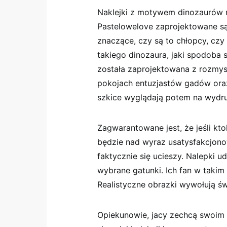
Naklejki z motywem dinozaurów n
Pastelowelove zaprojektowane są 
znaczące, czy są to chłopcy, czy
takiego dinozaura, jaki spodoba 
została zaprojektowana z rozmysł
pokojach entuzjastów gadów ora
szkice wyglądają potem na wydr
Zagwarantowane jest, że jeśli kt
będzie nad wyraz usatysfakcjono
faktycznie się ucieszy. Nalepki u
wybrane gatunki. Ich fan w takim
Realistyczne obrazki wywołują św
Opiekunowie, jacy zechcą swoim