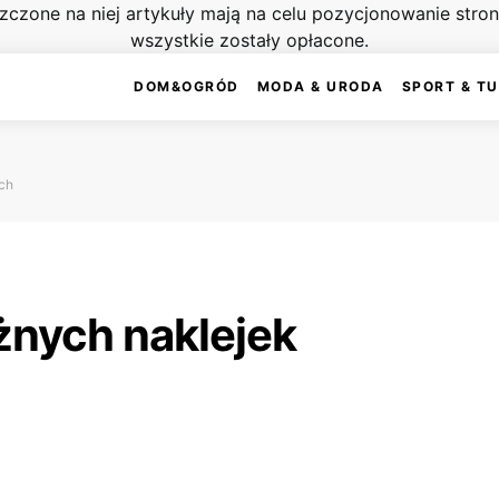
szczone na niej artykuły mają na celu pozycjonowanie str
wszystkie zostały opłacone.
DOM&OGRÓD
MODA & URODA
SPORT & T
ch
żnych naklejek