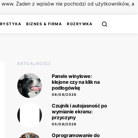
on www. Żaden z wpisów nie pochodzi od użytkowników, a
URYSTYKA
BIZNES & FIRMA
ROZRYWKA
AKTUALNOŚCI
Panele winylowe:
klejone czy na klik na
podłogówkę
06/08/2026
Czujnik i autojasność po
wymianie ekranu:
przyczyny
05/08/2026
Oprogramowanie do