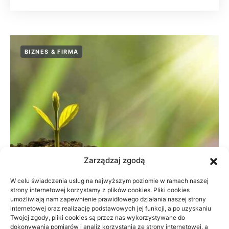
BIZNES & FIRMA
Zarządzaj zgodą
W celu świadczenia usług na najwyższym poziomie w ramach naszej
strony internetowej korzystamy z plików cookies. Pliki cookies
umożliwiają nam zapewnienie prawidłowego działania naszej strony
Dane do naliczenia wynagrodzeń w
internetowej oraz realizację podstawowych jej funkcji, a po uzyskaniu
Twojej zgody, pliki cookies są przez nas wykorzystywane do
małej firmie
dokonywania pomiarów i analiz korzystania ze strony internetowej, a