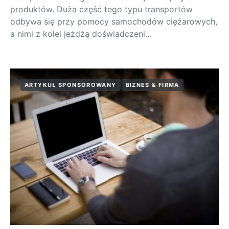
produktów. Duża część tego typu transportów
odbywa się przy pomocy samochodów ciężarowych,
a nimi z kolei jeżdżą doświadczeni…
ARTYKUŁ SPONSOROWANY
BIZNES & FIRMA