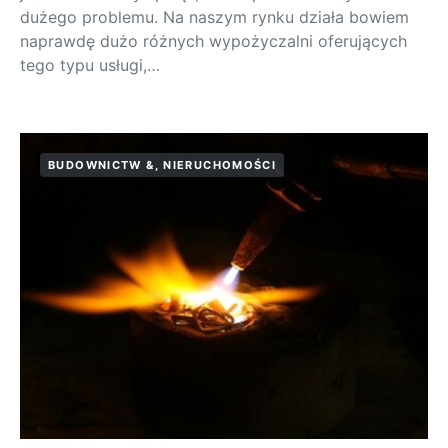
dużego problemu. Na naszym rynku działa bowiem
naprawdę dużo różnych wypożyczalni oferujących
tego typu usługi,…
BUDOWNICTW &, NIERUCHOMOŚCI