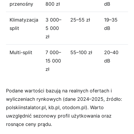
przenośny
800 zł
dB
Klimatyzacja
3 000–
25–55 zł
19–35
split
5 000
dB
zł
Multi-split
7 000–
55–100 zł
20–40
15 000
dB
zł
Podane wartości bazują na realnych ofertach i
wyliczeniach rynkowych (dane 2024–2025, źródło:
polskiinstalator.pl, kb.pl, otodom.pl). Warto
uwzględnić sezonowy profil użytkowania oraz
rosnące ceny prądu.