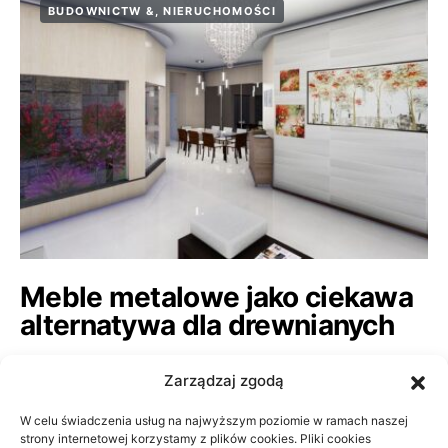
BUDOWNICTW &, NIERUCHOMOŚCI
Meble metalowe jako ciekawa
alternatywa dla drewnianych
25/08/2022
Zarządzaj zgodą
Meble metalowe są ciekawą alternatywą dla
W celu świadczenia usług na najwyższym poziomie w ramach naszej
zwykłych, wykonanych z płyt wiórowych. Zapewne
strony internetowej korzystamy z plików cookies. Pliki cookies