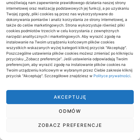
jakieś osoby będą twierdzić, że niezbyt ładnie
umożliwiają nam zapewnienie prawidłowego działania naszej strony
wyglądają, lecz obecnie producenci proponują tak
internetowej oraz realizację podstawowych jej funkcji, a po uzyskaniu
Twojej zgody, pliki cookies są przez nas wykorzystywane do
dużo wzorów i kolorów, że…
dokonywania pomiarów i analiz korzystania ze strony internetowej, a
także do celów marketingowych. Strona wykorzystuje również pliki
cookies podmiotów trzecich w celu korzystania z zewnętrznych
narzędzi analitycznych i marketingowych. Aby wyrazić zgodę na
instalowanie na Twoim urządzeniu końcowym plików cookies
AKTUALNOŚCI
wszystkich wskazanych wyżej kategorii kliknij przycisk "Akceptuję".
Poszczególne ustawienia plików cookies możesz zmieniać po kliknięciu
Panele winylowe: klejone czy na klik na
przycisku „Zobacz preferencje”. Jeśli ustawienia odpowiadają Twoim
podłogówkę
preferencjom, aby wyrazić zgodę na instalowanie plików cookies na
Twoim urządzeniu końcowym w wybranym przez Ciebie zakresie kliknij
06/08/2026
przycisk "Akceptuję". Szczegółowe znajdziesz w
Polityce prywatności
.
Czujnik i autojasność po wymianie
ekranu: przyczyny
AKCEPTUJĘ
05/08/2026
ODMÓW
Oprogramowanie do gabinetu: EDM,
RODO, rejestracja
ZOBACZ PREFERENCJE
23/06/2026