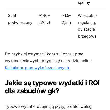
spoiny
Sufit
~140–
~1,5–
Wieszaki z
podwieszany
220 zł
2,5 h
regulacją,
dylatacja
brzegowa
Do szybkiej estymacji kosztu i czasu prac
wykończeniowych przyda się narzędzie online
Kalkulator prac wykończeniowych
.
Jakie są typowe wydatki i ROI
dla zabudów gk?
Typowe wydatki obejmują płyty, profile, wełnę,