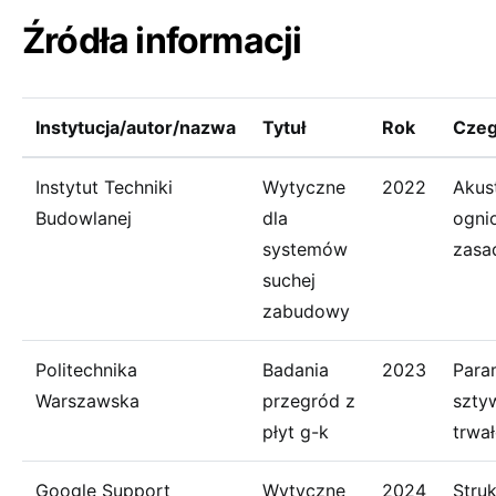
Źródła informacji
Instytucja/autor/nazwa
Tytuł
Rok
Czeg
Instytut Techniki
Wytyczne
2022
Akus
Budowlanej
dla
ogni
systemów
zasa
suchej
zabudowy
Politechnika
Badania
2023
Para
Warszawska
przegród z
szty
płyt g-k
trwa
Google Support
Wytyczne
2024
Struk