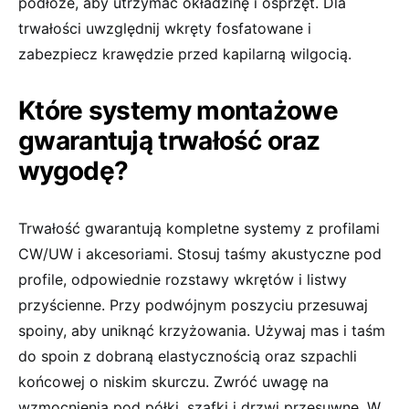
podłoże, aby utrzymać okładzinę i osprzęt. Dla
trwałości uwzględnij wkręty fosfatowane i
zabezpiecz krawędzie przed kapilarną wilgocią.
Które systemy montażowe
gwarantują trwałość oraz
wygodę?
Trwałość gwarantują kompletne systemy z profilami
CW/UW i akcesoriami. Stosuj taśmy akustyczne pod
profile, odpowiednie rozstawy wkrętów i listwy
przyścienne. Przy podwójnym poszyciu przesuwaj
spoiny, aby uniknąć krzyżowania. Używaj mas i taśm
do spoin z dobraną elastycznością oraz szpachli
końcowej o niskim skurczu. Zwróć uwagę na
wzmocnienia pod półki, szafki i drzwi przesuwne. W