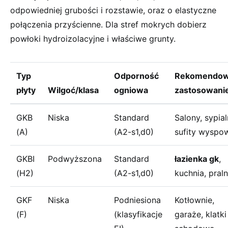
odpowiedniej grubości i rozstawie, oraz o elastyczne
połączenia przyścienne. Dla stref mokrych dobierz
powłoki hydroizolacyjne i właściwe grunty.
Typ
Odporność
Rekomendo
płyty
Wilgoć/klasa
ogniowa
zastosowani
GKB
Niska
Standard
Salony, sypial
(A)
(A2-s1,d0)
sufity wyspo
GKBI
Podwyższona
Standard
łazienka gk
,
(H2)
(A2-s1,d0)
kuchnia, praln
GKF
Niska
Podniesiona
Kotłownie,
(F)
(klasyfikacje
garaże, klatki