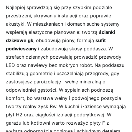
Najlepiej sprawdzają się przy szybkim podziale
przestrzeni, ukrywaniu instalacji oraz poprawie
akustyki. W mieszkaniach i domach suche systemy
wspierają elastyczne planowanie: tworzą
ścianki
działowe gk
, obudowują piony, formują
sufit
podwieszany
i zabudowują skosy poddasza. W
strefach dziennych pozwalają prowadzić przewody
LED oraz nawiewy bez mokrych robót. Na poddaszu
stabilizują geometrię i uszczelniają przegrody, gdy
zastosujesz paroizolację i wełnę mineralną o
odpowiedniej gęstości. W sypialniach podnoszą
komfort, bo warstwa wełny i podwójnego poszycia
tworzy realny zysk Rw. W kuchni i łazience wymagają
płyt H2 oraz ciągłości izolacji podpłytkowej. W
garażu lub kotłowni warto rozważyć płyty F z
wyższą odpornością ogniową i schludnym detalem