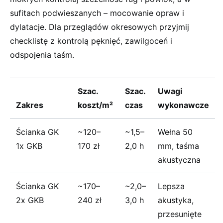
sufitach podwieszanych – mocowanie opraw i
dylatacje. Dla przeglądów okresowych przyjmij
checklistę z kontrolą pęknięć, zawilgoceń i
odspojenia taśm.
Szac.
Szac.
Uwagi
Zakres
koszt/m²
czas
wykonawcze
Ścianka GK
~120–
~1,5–
Wełna 50
1x GKB
170 zł
2,0 h
mm, taśma
akustyczna
Ścianka GK
~170–
~2,0–
Lepsza
2x GKB
240 zł
3,0 h
akustyka,
przesunięte