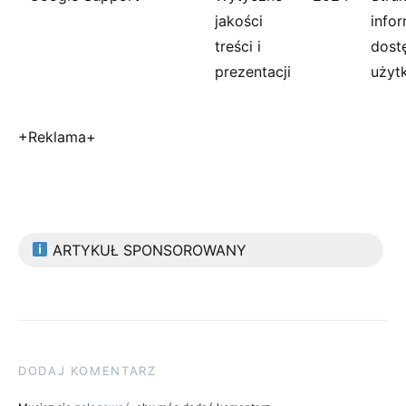
jakości
infor
treści i
dost
prezentacji
użyt
+Reklama+
ARTYKUŁ SPONSOROWANY
DODAJ KOMENTARZ